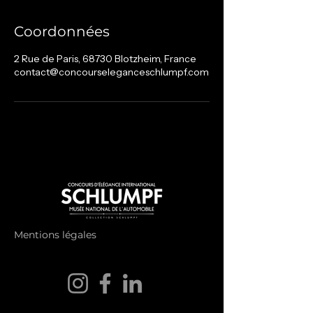
r
m
Coordonnées
i
n
2 Rue de Paris, 68730 Blotzheim, France
é
contact@concourseleganceschlumpf.com
Mentions légales