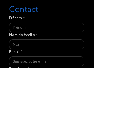
Contact
Prénom
*
Nom de famille
*
E-mail
*
Téléphone
*
Sujets
*
Écrire un message
*