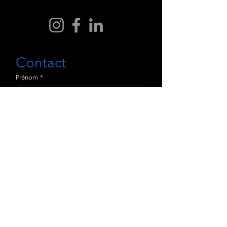
Contact
Prénom
*
Nom de famille
*
E-mail
*
Téléphone
*
Sujets
*
Écrire un message
*